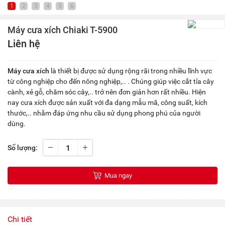
1
2
3
4
5
6
Máy cưa xích Chiaki T-5900
Liên hệ
Máy cưa xích
là thiết bị được sử dụng rộng rãi trong nhiều lĩnh vực
từ công nghiệp cho đến nông nghiệp,.. . Chúng giúp việc cắt tỉa cây
cành, xẻ gỗ, chăm sóc cây,.. trở nên đơn giản hơn rất nhiều. Hiện
nay cưa xích được sản xuất với đa dạng mẫu mã, công suất, kích
thước,.. nhằm đáp ứng nhu cầu sử dụng phong phú của người
dùng.
Số lượng:
Mua ngay
Chi tiết