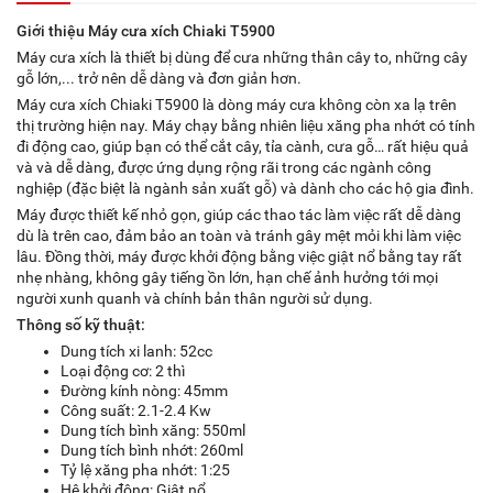
Giới thiệu Máy cưa xích Chiaki T5900
Máy cưa xích là thiết bị dùng để cưa những thân cây to, những cây
gỗ lớn,... trở nên dễ dàng và đơn giản hơn.
Máy cưa xích Chiaki T5900 là dòng máy cưa không còn xa lạ trên
thị trường hiện nay. Máy chạy bằng nhiên liệu xăng pha nhớt có tính
đi động cao, giúp bạn có thể cắt cây, tỉa cành, cưa gỗ… rất hiệu quả
và và dễ dàng, được ứng dụng rộng rãi trong các ngành công
nghiệp (đặc biệt là ngành sản xuất gỗ) và dành cho các hộ gia đình.
Máy được thiết kế nhỏ gọn, giúp các thao tác làm việc rất dễ dàng
dù là trên cao, đảm bảo an toàn và tránh gây mệt mỏi khi làm việc
lâu. Đồng thời, máy được khởi động bằng việc giật nổ bằng tay rất
nhẹ nhàng, không gây tiếng ồn lớn, hạn chế ảnh hưởng tới mọi
người xunh quanh và chính bản thân người sử dụng.
Thông số kỹ thuật:
Dung tích xi lanh: 52cc
Loại động cơ: 2 thì
Đường kính nòng: 45mm
Công suất: 2.1-2.4 Kw
Dung tích bình xăng: 550ml
Dung tích bình nhớt: 260ml
Tỷ lệ xăng pha nhớt: 1:25
Hệ khởi động: Giật nổ