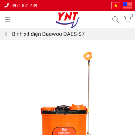
0971 881 439
0
Bình xịt điện Daewoo DAES-S7