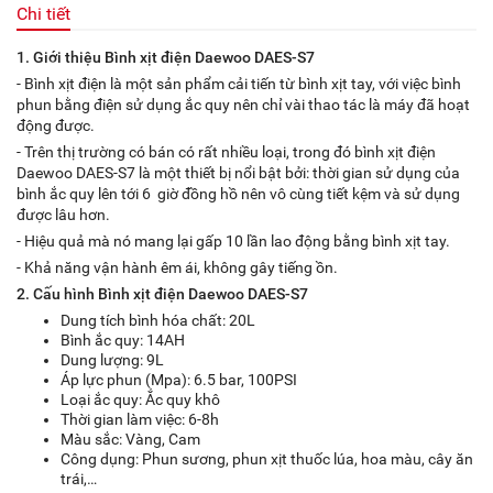
Chi tiết
1. Giới thiệu Bình xịt điện Daewoo DAES-S7
- Bình xịt điện là một sản phẩm cải tiến từ bình xịt tay, với việc bình
phun bằng điện sử dụng ắc quy nên chỉ vài thao tác là máy đã hoạt
động được.
- Trên thị trường có bán có rất nhiều loại, trong đó bình xịt điện
Daewoo DAES-S7 là một thiết bị nổi bật bởi: thời gian sử dụng của
bình ắc quy lên tới 6 giờ đồng hồ nên vô cùng tiết kệm và sử dụng
được lâu hơn.
- Hiệu quả mà nó mang lại gấp 10 lần lao động bằng bình xịt tay.
- Khả năng vận hành êm ái, không gây tiếng ồn.
2. Cấu hình Bình xịt điện Daewoo DAES-S7
Dung tích bình hóa chất: 20L
Bình ắc quy: 14AH
Dung lượng: 9L
Áp lực phun (Mpa): 6.5 bar, 100PSI
Loại ắc quy: Ắc quy khô
Thời gian làm việc: 6-8h
Màu sắc: Vàng, Cam
Công dụng: Phun sương, phun xịt thuốc lúa, hoa màu, cây ăn
trái,…