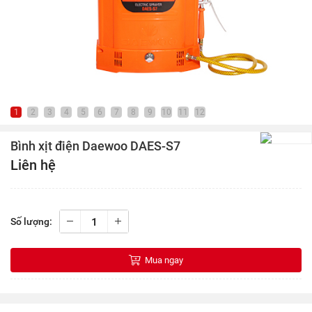
1
2
3
4
5
6
7
8
9
10
11
12
Bình xịt điện Daewoo DAES-S7
Liên hệ
Số lượng:
Mua ngay